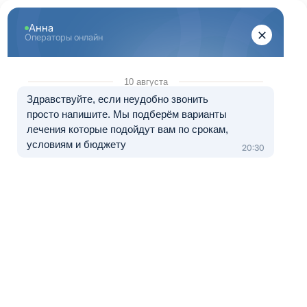
Перейти к основному содержанию
"Здоровый Сочи"
+ 7 (862) 555-26-07
8 (800) 333-20-07
Телефон в Сочи
Бесплатно по России
Перезвоните мне
Медицинские услуги оказываются клиникой-партнером.
Лечение в рассрочку от 0 до 12 месяцев
Наркология Нальчик
Медицинский
центр "Здоровый
Сочи" предлагает
лечение
алкоголизма в
Нальчике
анонимно и по