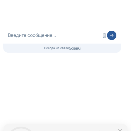
Медицинская лицензия
Информационный наркологический центр.
Медицинские услуги оказываются клиникой-партнером.
Контакты 24/7
8 (800) 333-20-07
Бесплатно по России
+ 7 (862) 555-26-07
Телефон в Сочи
info@czm.su
Информационный наркологический центр. Мы подбираем программу и
организуем запись; медпроцедуры проводит клиника-партнёр.
Имеются противопоказания — консультация врача обязательна.
18+
Информация не является публичной офертой (ст. 437 ГК РФ).
Политика обработки персональных
Cогласие на обработку персональных
данных
данных