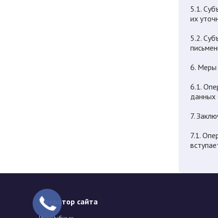
5.1. Су
их уточ
5.2. Су
письмен
6. Меры
6.1. Оп
данных 
7. Закл
7.1. Оп
вступае
Оператор сайта