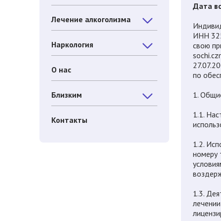
Дата вс
Лечение алкоголизма
Индиви
ИНН 325
Наркология
свою пр
sochi.c
27.07.2
О нас
по обес
Близким
1. Общи
1.1. На
Контакты
использ
1.2. Ис
номеру 
условия
воздерж
1.3. Де
лечении
лицензи