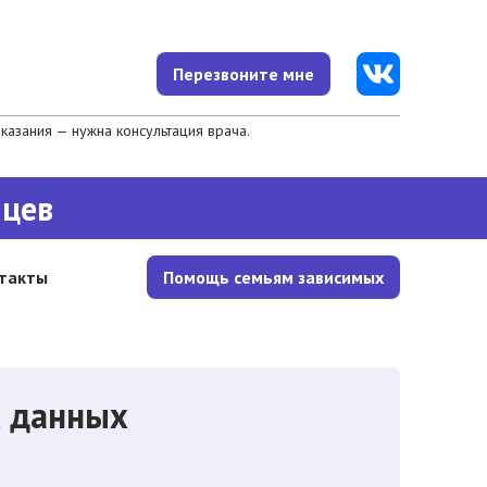
Перезвоните мне
азания — нужна консультация врача.
яцев
такты
Помощь семьям зависимых
х данных