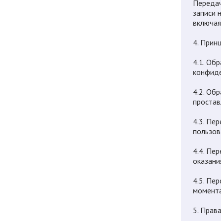
Передач
записи 
включая
4. Прин
4.1. Об
конфиде
4.2. Об
простав
4.3. Пе
пользов
4.4. Пе
оказани
4.5. Пе
момента
5. Прав