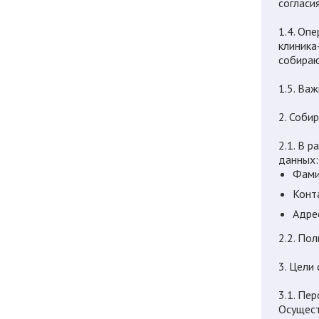
согласи
1.4. Оп
клиника
собираю
1.5. Ва
2. Соби
2.1. В 
данных:
Фамил
Конт
Адре
2.2. По
3. Цели
3.1. Пе
Осущест