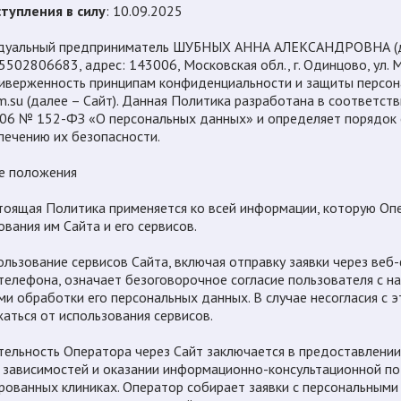
тупления в силу
: 10.09.2025
дуальный предприниматель ШУБНЫХ АННА АЛЕКСАНДРОВНА (да
502806683, адрес: 143006, Московская обл., г. Одинцово, ул. 
иверженность принципам конфиденциальности и защиты персон
zm.su (далее – Сайт). Данная Политика разработана в соответс
006 № 152-ФЗ «О персональных данных» и определяет порядок 
печению их безопасности.
е положения
стоящая Политика применяется ко всей информации, которую Оп
ования им Сайта и его сервисов.
пользование сервисов Сайта, включая отправку заявки через ве
телефона, означает безоговорочное согласие пользователя с н
ми обработки его персональных данных. В случае несогласия с 
аться от использования сервисов.
ятельность Оператора через Сайт заключается в предоставлени
 зависимостей и оказании информационно-консультационной п
рованных клиниках. Оператор собирает заявки с персональными