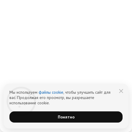
мировым методикам.
Реабилитационный центр «Здоровый Сочи» - это
комфортабельные условия проживания на берегу
чёрного моря, квалифицированные специалисты и
индивидуальный подход к проблеме каждого
пациента!
Мы используем
файлы cookie
, чтобы улучшить сайт для
вас. Продолжая его просмотр, вы разрешаете
использование cookie.
Понятно