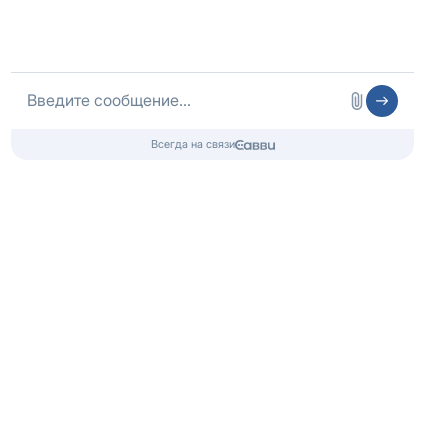
Наша наркологическая клиника
в Сочи
Центр реабилитации «Здоровый Сочи» является
лидером в области лечения алкогольной и
наркотической зависимости. Мы также предлагаем
эффективную программу лечения для лиц с игровой
зависимостью.
Работаем по уникальной программе и лучшим