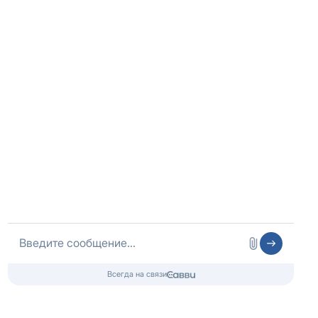
Оператор сайта
ИП Шубных
ИНН 325502806683
ОГРНИП 316325600085756 от 01.08.2016 года
Медицинская лицензия
Информационный наркологический центр.
Медицинские услуги оказываются клиникой-партнером.
Контакты 24/7
8 (800) 333-20-07
Бесплатно по России
+ 7 (862) 555-26-07
Телефон в Сочи