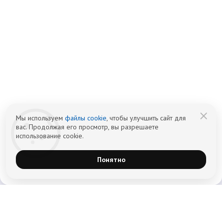
info@czm.su
Информационный наркологический центр. Мы подбираем программу и
организуем запись; медпроцедуры проводит клиника-партнёр.
Имеются противопоказания — консультация врача обязательна.
18+
Информация не является публичной офертой (ст. 437 ГК РФ).
Политика обработки персональных
Cогласие на обработку персональных
данных
данных
Мы используем
файлы cookie
, чтобы улучшить сайт для
вас. Продолжая его просмотр, вы разрешаете
использование cookie.
Понятно