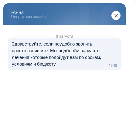
Перейти к основному содержанию
"Здоровый Сочи"
+ 7 (862) 555-26-07
8 (800) 333-20-07
Телефон в Сочи
Бесплатно по России
Перезвоните мне
Медицинские услуги оказываются клиникой-партнером.
Лечение в рассрочку от 0 до 12 месяцев
Детоксикация организма от
наркотиков
Одним из первых
этапов программы
лечения
пациентов,
страдающих