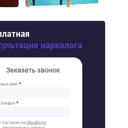
платная
сультация нарколога