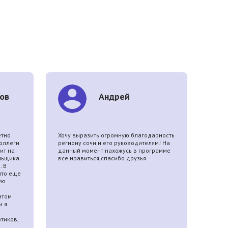
ов
Андрей
етно
Хочу выразить огромную благодарность
Сейча
коллеги
региону сочи и его руководителям! На
реаби
ит на
данный момент нахожусь в программе
Сочи"
ильщика
все нравиться,спасибо друзья
мужем
. В
стал
что еще
после
ую
время
сосед
этом
геро
и я
центр
день,
тиков,
за чт
"Здор