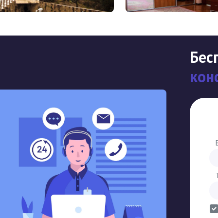
Бес
кон