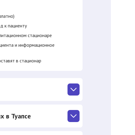
платно)
д к пациенту
литационном стационаре
ациента и информационное
оставят в стационар
х в Туапсе