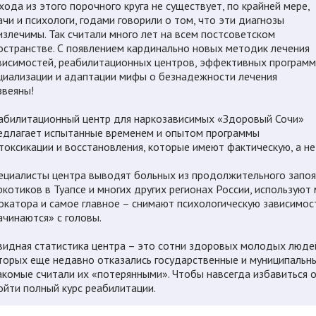
хода из этого порочного круга не существует, по крайней мере,
ачи и психологи, годами говорили о том, что эти диагнозы
излечимы. Так считали много лет на всем постсоветском
остранстве. С появлением кардинально новых методик лечения
висимостей, реабилитационных центров, эффективных программ
циализации и адаптации мифы о безнадежности лечения
звеяны!
абилитационный центр для наркозависимых «Здоровый Сочи»
едлагает испытанные временем и опытом программы
токсикации и восстановления, которые имеют фактическую, а н
ециалисты центра выводят больных из продолжительного запоя
ркотиков в Туапсе и многих других регионах России, использую
окатора и самое главное – снимают психологическую зависимост
ачинаются» с головы.
видная статистика центра – это сотни здоровых молодых людей
торых еще недавно отказались государственные и муниципальны
акомые считали их «потерянными». Чтобы навсегда избавиться о
ойти полный курс реабилитации.