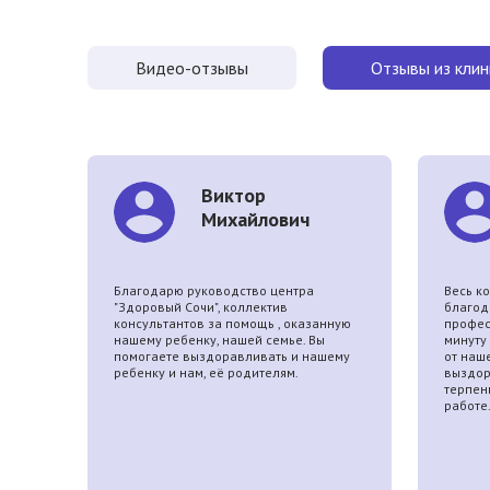
Видео-отзывы
Отзывы из клин
Виктор
Михайлович
Благодарю руководство центра
Весь к
ре.
"Здоровый Сочи", коллектив
благод
ял
консультантов за помощь , оказанную
профес
 на
нашему ребенку, нашей семье. Вы
минуту
помогаете выздоравливать и нашему
от наш
ребенку и нам, её родителям.
выздор
терпен
работе
я в
е не
. Но
ке