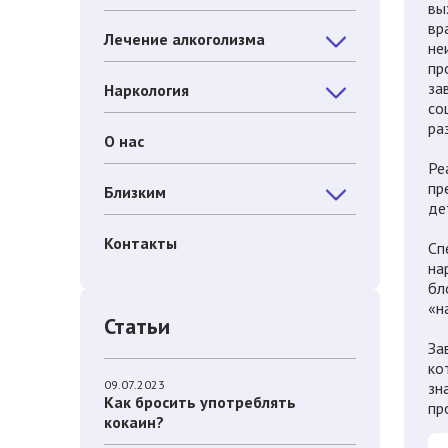
вы
вр
Лечение алкоголизма
не
пр
за
Наркология
со
ра
О нас
Ре
пр
Близким
де
Контакты
Сп
на
бл
«н
Статьи
За
ко
09.07.2023
зн
Как бросить употреблять
пр
кокаин?